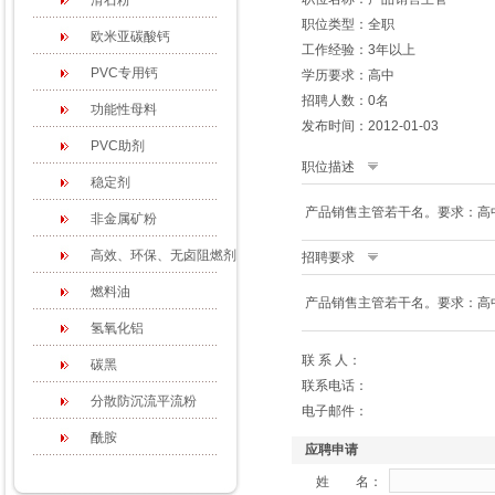
滑石粉
职位类型：全职
欧米亚碳酸钙
工作经验：3年以上
PVC专用钙
学历要求：高中
招聘人数：0名
功能性母料
发布时间：2012-01-03
PVC助剂
职位描述
稳定剂
产品销售主管若干名。要求：高
非金属矿粉
高效、环保、无卤阻燃剂
招聘要求
燃料油
产品销售主管若干名。要求：高
氢氧化铝
联 系 人：
碳黑
联系电话：
分散防沉流平流粉
电子邮件：
酰胺
应聘申请
姓 名：