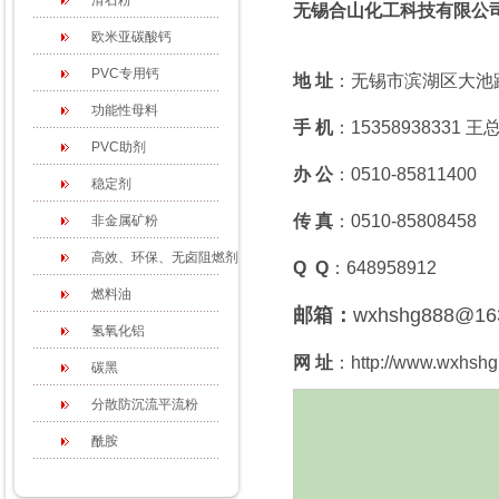
滑石粉
无锡合山化工科技有限公
欧米亚碳酸钙
PVC专用钙
地 址
：无锡市滨湖区大池路
功能性母料
手 机
：15358938331 王
PVC助剂
办 公
：0510-85811400
稳定剂
传 真
：0510-85808458
非金属矿粉
高效、环保、无卤阻燃剂
Q Q
：648958912
燃料油
邮箱：
wxhshg888@16
氢氧化铝
网 址
：http://www.wxhshg
碳黑
分散防沉流平流粉
酰胺