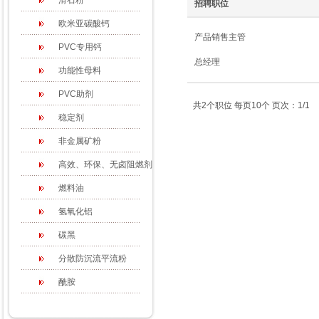
滑石粉
招聘职位
欧米亚碳酸钙
产品销售主管
PVC专用钙
总经理
功能性母料
PVC助剂
共2个职位 每页10个 页次：1/1
稳定剂
非金属矿粉
高效、环保、无卤阻燃剂
燃料油
氢氧化铝
碳黑
分散防沉流平流粉
酰胺